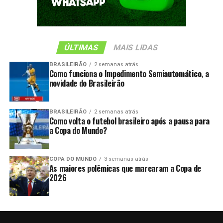
ÚLTIMAS
MAIS LIDAS
BRASILEIRÃO
2 semanas atrás
Como funciona o Impedimento Semiautomático, a
novidade do Brasileirão
BRASILEIRÃO
2 semanas atrás
Como volta o futebol brasileiro após a pausa para
a Copa do Mundo?
COPA DO MUNDO
3 semanas atrás
As maiores polêmicas que marcaram a Copa de
2026