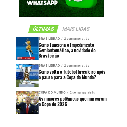
ÚLTIMAS
MAIS LIDAS
BRASILEIRÃO
2 semanas atrás
Como funciona o Impedimento
Semiautomático, a novidade do
Brasileirão
BRASILEIRÃO
2 semanas atrás
Como volta o futebol brasileiro após
a pausa para a Copa do Mundo?
COPA DO MUNDO
2 semanas atrás
As maiores polêmicas que marcaram
a Copa de 2026