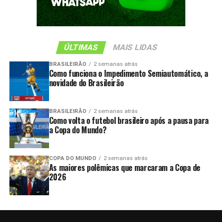
ÚLTIMAS
MAIS LIDAS
BRASILEIRÃO
2 semanas atrás
Como funciona o Impedimento Semiautomático, a
novidade do Brasileirão
BRASILEIRÃO
2 semanas atrás
Como volta o futebol brasileiro após a pausa para
a Copa do Mundo?
COPA DO MUNDO
2 semanas atrás
As maiores polêmicas que marcaram a Copa de
2026