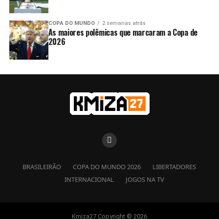
COPA DO MUNDO
2 semanas atrás
As maiores polêmicas que marcaram a Copa de
2026
BRASILEIRÃO
COPA DO MUNDO 2026
LIBERTADORES
INTERNACIONAL
JOGOS NA TV
Kmiza27 Copyright © 2026