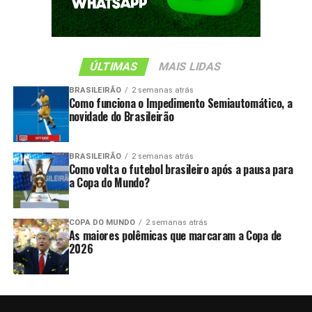
ÚLTIMAS
MAIS LIDAS
BRASILEIRÃO
2 semanas atrás
Como funciona o Impedimento Semiautomático, a
novidade do Brasileirão
BRASILEIRÃO
2 semanas atrás
Como volta o futebol brasileiro após a pausa para
a Copa do Mundo?
COPA DO MUNDO
2 semanas atrás
As maiores polêmicas que marcaram a Copa de
2026