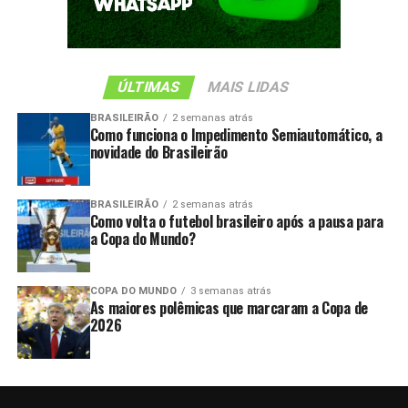
ÚLTIMAS
MAIS LIDAS
BRASILEIRÃO
2 semanas atrás
Como funciona o Impedimento Semiautomático, a
novidade do Brasileirão
BRASILEIRÃO
2 semanas atrás
Como volta o futebol brasileiro após a pausa para
a Copa do Mundo?
COPA DO MUNDO
3 semanas atrás
As maiores polêmicas que marcaram a Copa de
2026