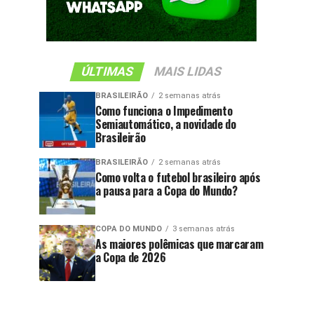
ÚLTIMAS
MAIS LIDAS
BRASILEIRÃO
2 semanas atrás
Como funciona o Impedimento
Semiautomático, a novidade do
Brasileirão
BRASILEIRÃO
2 semanas atrás
Como volta o futebol brasileiro após
a pausa para a Copa do Mundo?
COPA DO MUNDO
3 semanas atrás
As maiores polêmicas que marcaram
a Copa de 2026