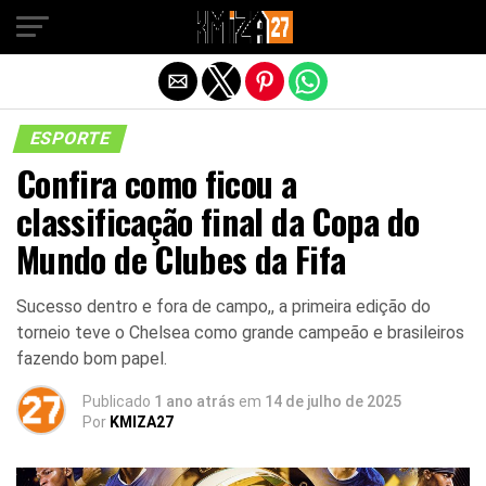
Sair da versão mobile
ESPORTE
Confira como ficou a
classificação final da Copa do
Mundo de Clubes da Fifa
Sucesso dentro e fora de campo,, a primeira edição do
torneio teve o Chelsea como grande campeão e brasileiros
fazendo bom papel.
Publicado
1 ano atrás
em
14 de julho de 2025
Por
KMIZA27